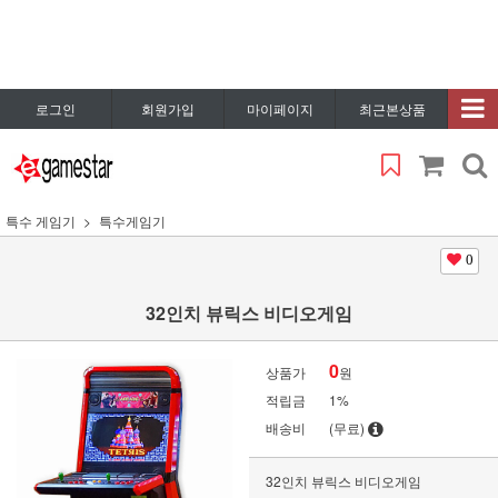
로그인
회원가입
마이페이지
최근본상품
특수 게임기
특수게임기
0
32인치 뷰릭스 비디오게임
0
상품가
원
적립금
1%
배송비
(무료)
32인치 뷰릭스 비디오게임