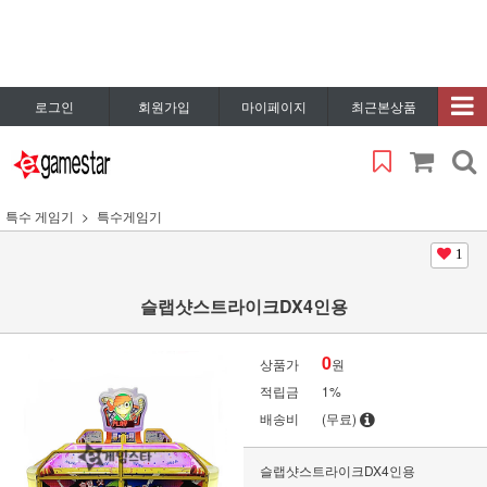
로그인
회원가입
마이페이지
최근본상품
특수 게임기
특수게임기
1
슬랩샷스트라이크DX4인용
0
상품가
원
적립금
1%
배송비
(무료)
슬랩샷스트라이크DX4인용