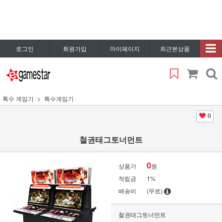
로그인
회원가입
마이페이지
최근본상품
특수 게임기
특수게임기
0
철권태그토너먼트
0
상품가
원
적립금
1%
배송비
(무료)
철권태그토너먼트