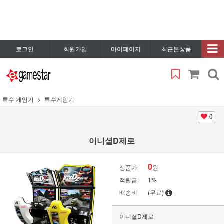
로그인
회원가입
마이페이지
최근본상품
특수 게임기
특수게임기
0
이니셜D제로
0
상품가
원
적립금
1%
배송비
(무료)
이니셜D제로