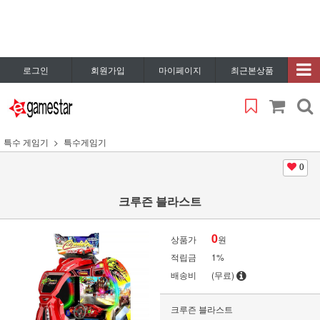
로그인
회원가입
마이페이지
최근본상품
특수 게임기
특수게임기
0
크루즌 블라스트
0
상품가
원
적립금
1%
배송비
(무료)
크루즌 블라스트