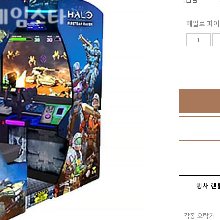
헤일로 파이
행사 렌
각종 오락기