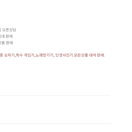
기
실 오픈상담
임대 판매
상품 판매
각종 오락기,특수 게임기,노래방기기, 인생사진기.모든상품 대여 판매.