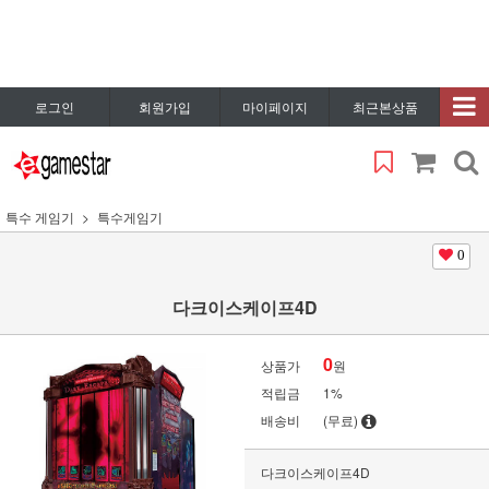
로그인
회원가입
마이페이지
최근본상품
특수 게임기
특수게임기
0
다크이스케이프4D
0
상품가
원
적립금
1%
배송비
(무료)
다크이스케이프4D