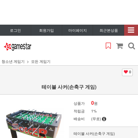
로그인
회원가입
마이페이지
최근본상품
청소년 게임기
모든 게임기
0
테이블 사커(손축구 게임)
0
상품가
원
적립금
1%
배송비
(무료)
테이블 사커(손축구 게임)