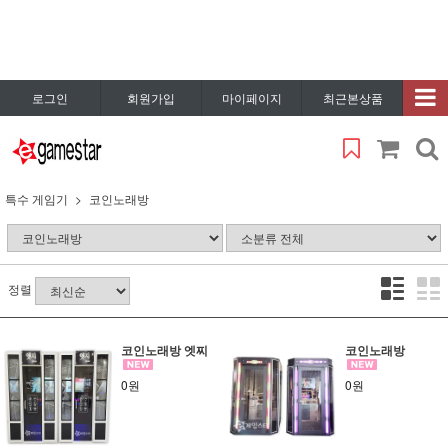
로그인
회원가입
마이페이지
최근본상품
특수 게임기
코인노래방
정렬
코인노래방 엣찌
코인노래방
0원
0원