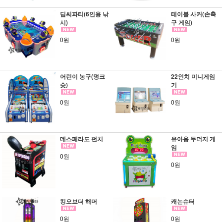
딥씨파티(6인용 낚
테이블 사커(손축
시)
구 게임)
0원
0원
어린이 농구(덩크
22인치 미니게임
슛)
기
0원
0원
데스페라도 펀치
유아용 두더지 게
임
0원
0원
킹오브더 해머
캐논슈터
0원
0원