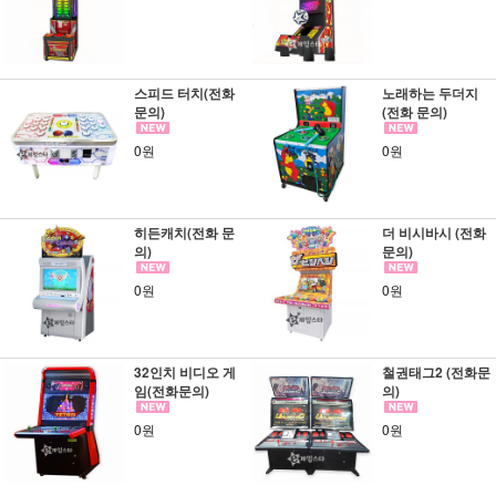
스피드 터치(전화
노래하는 두더지
문의)
(전화 문의)
0원
0원
히든캐치(전화 문
더 비시바시 (전화
의)
문의)
0원
0원
32인치 비디오 게
철권태그2 (전화문
임(전화문의)
의)
0원
0원