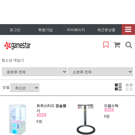
로그인
회원가입
마이페이지
최근본상품
청소년 게임기
정렬
트위스티드 캡슐뽑
드랍스틱
기
0원
0원