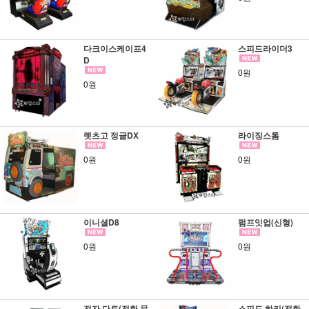
다크이스케이프4
스피드라이더3
D
0원
0원
렛츠고 정글DX
라이징스톰
0원
0원
이니셜D8
펌프잇업(신형)
0원
0원
전자 다트(전화 문
스피드 하키(전화