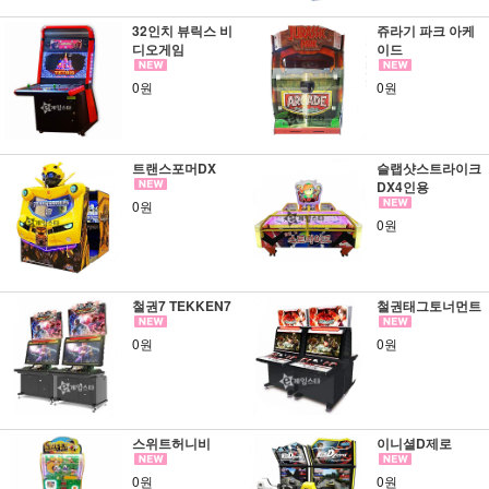
32인치 뷰릭스 비
쥬라기 파크 아케
디오게임
이드
0원
0원
트랜스포머DX
슬랩샷스트라이크
DX4인용
0원
0원
철권7 TEKKEN7
철권태그토너먼트
0원
0원
스위트허니비
이니셜D제로
0원
0원