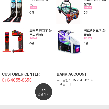
의)
문의)
0원
0원
드래곤 펀치(전화
비트앤덩크(전화
문의 환영)
문의)
0원
0원
CUSTOMER CENTER
BANK ACCOUNT
010-4055-8653
우리은행 1005-204-612105
이게임스타
고객센터
연결하기