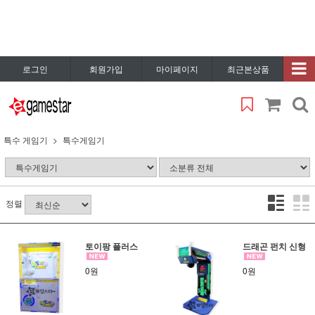
로그인
회원가입
마이페이지
최근본상품
특수 게임기
특수게임기
정렬
토이팡 플러스
드래곤 펀치 신형
0원
0원