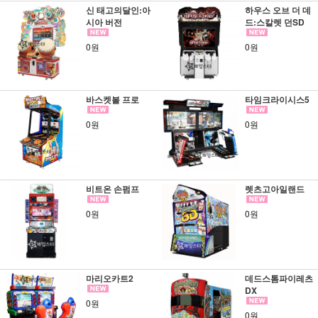
신 태고의달인:아
하우스 오브 더 데
시아 버전
드:스칼렛 던SD
0원
0원
바스켓볼 프로
타임크라이시스5
0원
0원
비트온 손펌프
렛츠고아일랜드
0원
0원
마리오카트2
데드스톰파이레츠
DX
0원
0원