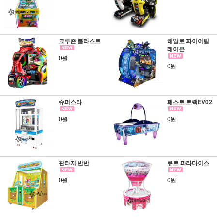
크루즌 블라스트
헤일로 파이어팀
레이븐
0원
0원
슈퍼스타
패스트 트랙EV02
0원
0원
판타지 반반
큐트 파라다이스
0원
0원